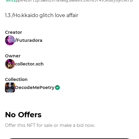
nft1
ppk428rtzp3amn29f6naeg3m0avs336765r495xu8jdyh3e72ua
1.3 /Ho.kkaido glitch love affair
Creator
/Futuradora
Owner
collector.xch
Collection
DecodeMePoetry
No Offers
Offer this NFT for sale or make a bid now.