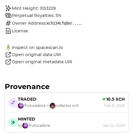
Mint Height: 3153229
Perpetual Royalties: 5%
Owner Address:
...
xch134cfq0xr...
License
Inspect on spacescan.io
Open original data URI
Open original metadata URI
Provenance
TRADED
10.5 XCH
/Futuradora
collector.xch
Feb 8, 2023
MINTED
by
/Futuradora
Jan 24, 2023