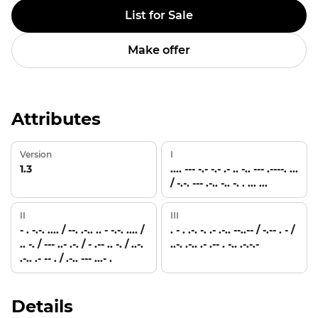
List for Sale
Make offer
Attributes
Version
I
1.3
.... --- -.- -.- .- .. -.. --- .----. ...
/ -.-. --- .-.. -.. -. . ... ...
II
III
- . -.-. .... / --. .-.. .. - -.-. .... /
. - . .-. -. .- .-.. --..-- / -.-- . - /
.. -. / --- ..- .-. / - .-- .. -. / ..-.
..-. .-.. .- .-- . -.. .-.-.-
.-.. .- -- . / .-.. --- ...- .
Details